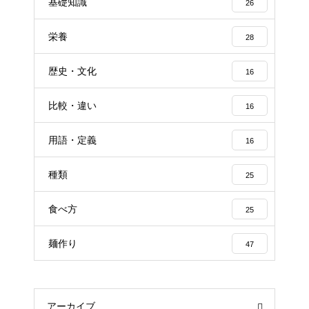
基礎知識
26
栄養
28
歴史・文化
16
比較・違い
16
用語・定義
16
種類
25
食べ方
25
麺作り
47
アーカイブ