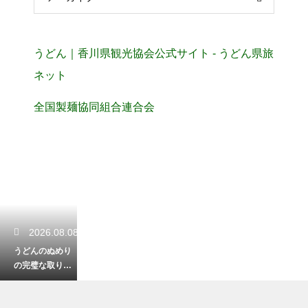
うどん｜香川県観光協会公式サイト - うどん県旅
ネット
全国製麺協同組合連合会
2026.08.08
うどんのぬめり
の完璧な取り方
とその重要な理
由！冷水で洗っ