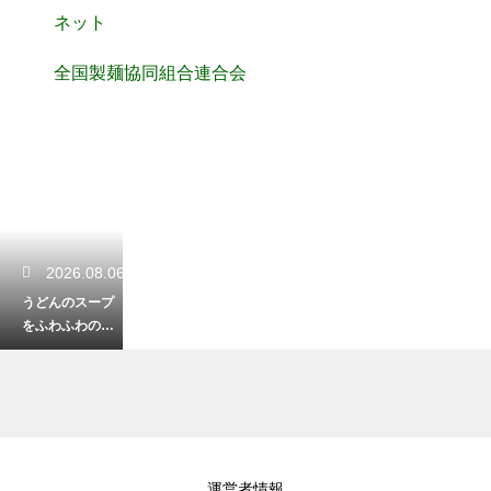
ネット
全国製麺協同組合連合会
2026.08.06
うどんのスープ
をふわふわの卵
とじにするコ
ツ！とろみをつ
けて綺麗に仕上
げる裏技
2026.08.06
運営者情報