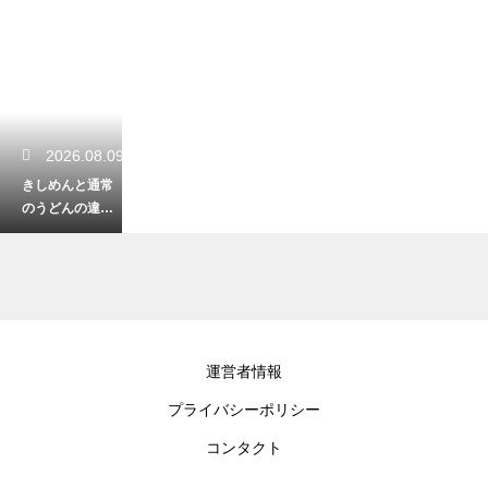
2026.08.09
きしめんと通常
のうどんの違い
は原料にある？
生地の伸ばし方
と食感の差を徹
底解説
2026.08.09
運営者情報
熊本名物の太平
プライバシーポリシー
燕とうどんの決
定的な違い！ヘ
コンタクト
ルシーな中華風
の味わいを生む