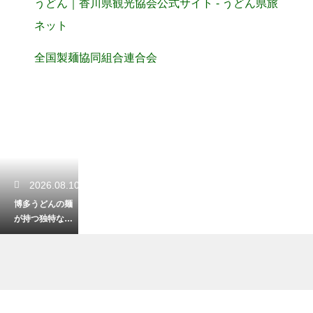
うどん｜香川県観光協会公式サイト - うどん県旅
ネット
全国製麺協同組合連合会
2026.08.10
博多うどんの麺
が持つ独特な柔
らかさの深い理
由！商人の街で
生まれた消化に
良い一杯