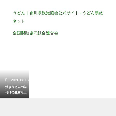
うどん｜香川県観光協会公式サイト - うどん県旅
ネット
全国製麺協同組合連合会
2026.08.07
焼きうどんの味
付けの豊富なバ
リエーション！
ソース以外の絶
品アレンジレシ
ピを紹介