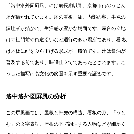
「洛中洛外図屛風」には慶長期以降、京都市街のうどん
屋が描かれています。屋の看板、紐、内部の客、半裸の
調理者が描かれ、生活感が豊かな場面です。屋台の立地
は寺社門前や街道沿いなど通行の多い場所であり、看 板
は木板に紐をぶら下げる形式が一般的です。汁は醤油が
普及する前であり、味噌仕立てであったとされます。こ
うした描写は食文化の変遷を示す重要な証拠です。
洛中洛外図屛風の分析
この屏風画では、屋根と軒先の構造、看板の形、「うと
む」の文字表記、屋根の下で調理する人物などが細かく