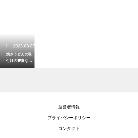
2026.08.07
焼きうどんの味
付けの豊富なバ
リエーション！
ソース以外の絶
品アレンジレシ
ピを紹介
2026.08.06
運営者情報
うどんのスープ
プライバシーポリシー
をふわふわの卵
とじにするコ
コンタクト
ツ！とろみをつ
けて綺麗に仕上