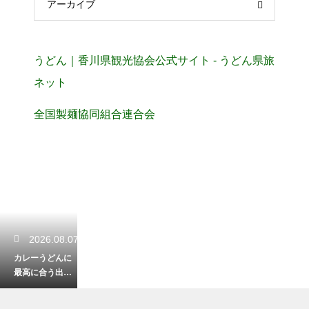
アーカイブ
うどん｜香川県観光協会公式サイト - うどん県旅
ネット
全国製麺協同組合連合会
2026.08.07
カレーうどんに
最高に合う出汁
の種類！和風の
旨味を引き立て