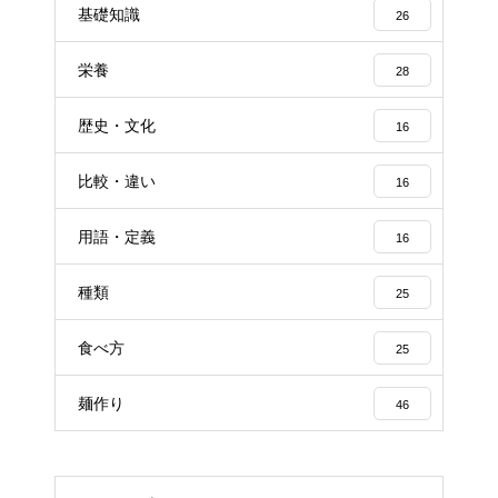
基礎知識
26
栄養
28
歴史・文化
16
比較・違い
16
用語・定義
16
種類
25
食べ方
25
麺作り
46