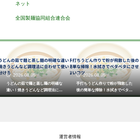
ネット
全国製麺協同組合連合会
2026.08.05
2026.08.05
うどんの茹で麺と蒸し麺の明確な
手打ちうどん作りで粉が飛散した
違い！焼きうどんなど調理法に合
後の簡単な掃除！水拭きでベタベ
わせて使い分ける
タにさせないコツ
運営者情報