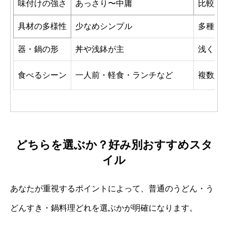
味付けの強さ
あっさり〜中庸
比較的
具材の多様性
少なめシンプル
多種多
器・鍋の形
丼や浅鉢が主
浅く口
食べるシーン
一人前・軽食・ランチなど
複数人
どちらを選ぶか？好み別おすすめスタ
イル
あなたが重視するポイントによって、普通のうどん・う
どんすき・鍋料理どれを選ぶかが明確になります。