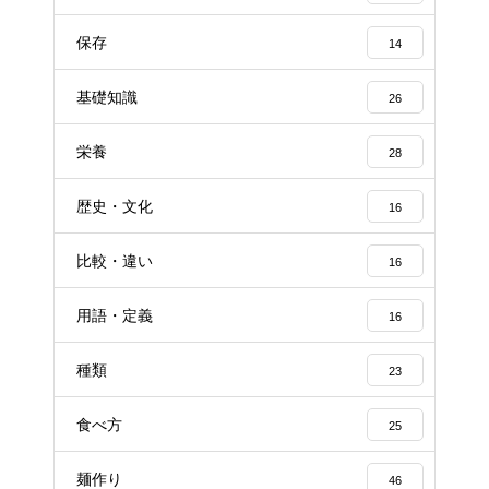
保存
14
基礎知識
26
栄養
28
歴史・文化
16
比較・違い
16
用語・定義
16
種類
23
食べ方
25
麺作り
46