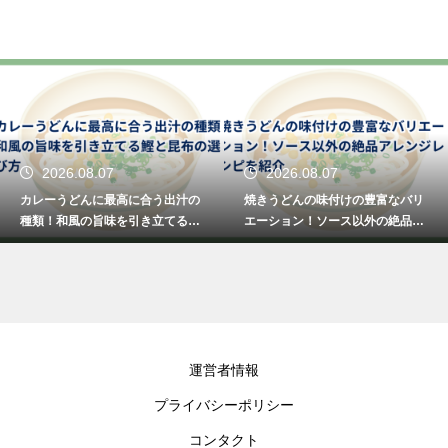
2026.08.07
2026.08.07
カレーうどんに最高に合う出汁の
焼きうどんの味付けの豊富なバリ
種類！和風の旨味を引き立てる鰹
エーション！ソース以外の絶品ア
と昆布の選び方
レンジレシピを紹介
運営者情報
プライバシーポリシー
コンタクト