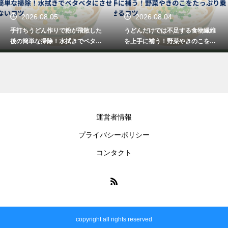
2026.08.05
2026.08.04
手打ちうどん作りで粉が飛散した
うどんだけでは不足する食物繊維
後の簡単な掃除！水拭きでベタベ
を上手に補う！野菜やきのこをた
タにさせないコツ
っぷり乗せるコツ
運営者情報
プライバシーポリシー
コンタクト
copyright all rights reserved