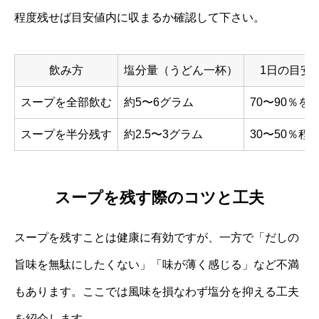
程度残せば目安値内に収まるか確認して下さい。
飲み方
塩分量（うどん一杯）
1日の目安
スープを全部飲む
約5〜6グラム
70〜90％
スープを半分残す
約2.5〜3グラム
30〜50％程
スープを残す際のコツと工夫
スープを残すことは健康に有効ですが、一方で「だしの
旨味を無駄にしたくない」「味が薄く感じる」など不満
もあります。ここでは風味を損なわず塩分を抑える工夫
を紹介します。