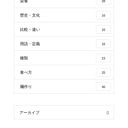
栄養
28
歴史・文化
16
比較・違い
16
用語・定義
16
種類
23
食べ方
25
麺作り
46
アーカイブ