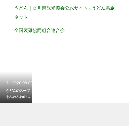
うどん｜香川県観光協会公式サイト - うどん県旅
ネット
全国製麺協同組合連合会
2026.08.06
うどんのスープ
をふわふわの卵
とじにするコ
ツ！とろみをつ
けて綺麗に仕上
げる裏技